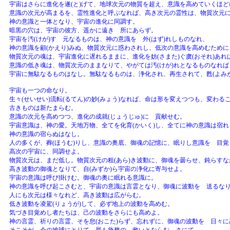
宇宙はさらに進化を遂(と)げて、地球次元の物質を超え、意識を高めていくほど
意識の次元が高まるを、霊性進化と呼ぶなれば、高き次元の霊性は、物質次元に
神の意識と一体となり、宇宙の進化に同調す。
暗黒の穴は、宇宙の彼方、遥かに遠き 所にあらず。
宇宙を汚(けが)す 元なるものは、神の意識を 外(はず)れしものなれ、
神の意識を顧(かえり)みぬ、物質次元に惑わされし、低次の意識を高めむため
物質次元の魂は、宇宙進化に遅れるままに、進化を妨(さまた)ぐ虞(おそれ)あ
意識の低き魂は、物質次元のままなりて、やがては汚(けが)れとなるものなれ
宇宙に無駄なるものはなし。無駄なるものは、浄化され、再生されて、甦(よみが
宇宙も一つの命なり。
生々(せいせい)流転(るてん)の妙(みょう)なれば、命は形を変えつつも、変わる
古きものは新たまらむ。
意識の次元を高めつつ、進化の成就(じょうじゅ)に 貢献せむ。
宇宙意識は、神の愛。天地万物、全てを化育(かいく)し、全てに神の意識は宿れ
神の意識の宿らぬはなし。
人の多くが、葬(ほうむ)りし、意識の奥底、御魂の記憶に、眠りし意識を 目覚
高次の宇宙に、同調せよ。
物質次元は、まだ低し。物質次元の粗(あら)き波動に、御魂を曇らせ、鈍らすな
高き波動の御魂となりて、自(みずか)ら宇宙の浄化に寄与せよ。
宇宙の意識は呼び掛けむ。御魂の奥に眠れる意識に。
神の意識を呼び起こさむと、宇宙の意識は言霊となり、御魂に波動を 送るな
人にも次元は様々なれど、高き波動は広がらむ。
低き波動を凌駕(りょうが)して、必ず地上の波動を高めむ。
気づき目覚めし者たちは、己の波動をさらにも高めよ。
神の言霊、祈りの言霊、そを怠(おこた)らず、忘れずに、御魂の波動を 日々に