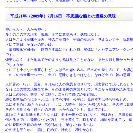
そこそが、今の地球にとりて、最も急務の 救いとならむ。さにて。
平成21年（2009年）7月16日 不思議な船との遭遇の意味
神から人へ、人から神へ。
多くのこの世の現実、現象、全てに意味あり、偶然はなし。
人はそこより意味を汲み、神のご意図を、宇宙の意思を、見えない力を 読み
さにて本日、そなたの問いは。
（富岡興永宮司様が、以前八丈島に行かれた時、船体に「オセアニアン・グレ
です。
煙突もなく、また地元でそのような船は見たことがない、また人影も無かった
でしょうか）
さにても小さな出来事なれど、人は己の思い込み、己の心の持ち方にて、大切
この世の出来事一つ一つ、全てに意味なきものはなし。なれど全てに神の意図
人間界の 行い、営み、それらに人の意思も混ざりて、現実界にて現われると
なればこの世の現象全てを、そのまま神の意図として、そこから意味を読み取
人は己の関心、興味、そに縛(しば)られて逃(のが)れ得ぬ。
純なる無垢の心にあらねば、全てを均等、公平に、見通す力は持ち得ぬもの。
気にする心に囚(とら)われず、しばしの時を 経(へ)た後(のち)に、その持つ意
そのとき見えぬ、何らかの意味、わからぬことも、見えてこむ。
真(まこと)に意味あることならば、必ず一度や二度になく、神は必ず、意味を伝
伝わるまでに、幾度(いくたび)も、形を変えて、時を変え、場所を変えても、
心に疑問や不信の念が、広がる心を 納(おさ)めるべし。
心の波を平らかに、鎮(しず)めて 浄化し、穏やかなれ。