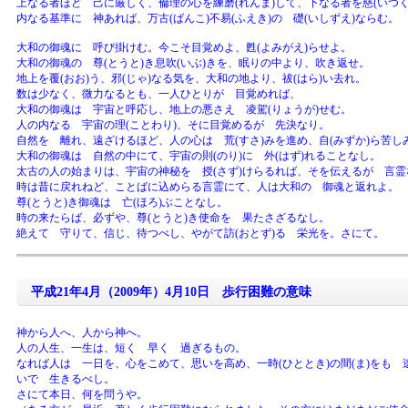
上なる者ほど 己に厳しく、倫理の心を練磨(れんま)して、下なる者を慈(いつく
内なる基準に 神あれば、万古(ばんこ)不易(ふえき)の 礎(いしずえ)ならむ。
大和の御魂に 呼び掛けむ。今こそ目覚めよ、甦(よみがえ)らせよ。
大和の御魂の 尊(とうと)き息吹(いぶ)きを、眠りの中より、吹き返せ。
地上を覆(おお)う、邪(じゃ)なる気を、大和の地より、祓(はら)い去れ。
数は少なく、微力なるとも、一人ひとりが 目覚めれば、
大和の御魂は 宇宙と呼応し、地上の悪さえ 凌駕(りょうが)せむ。
人の内なる 宇宙の理(ことわり)、そに目覚めるが 先決なり。
自然を 離れ、遠ざけるほど、人の心は 荒(すさ)みを進め、自(みずか)ら苦
大和の御魂は 自然の中にて、宇宙の則(のり)に 外(はず)れることなし。
太古の人の始まりは、宇宙の神秘を 授(さず)けらるれば、そを伝えるが 言霊
時は昔に戻れねど、ことばに込めらる言霊にて、人は大和の 御魂と返れよ。
尊(とうと)き御魂は 亡(ほろ)ぶことなし。
時の来たらば、必ずや、尊(とうと)き使命を 果たさざるなし。
絶えて 守りて、信じ、待つべし、やがて訪(おとず)る 栄光を。さにて。
平成21年4月（2009年）4月10日 歩行困難の意味
神から人へ、人から神へ。
人の人生、一生は、短く 早く 過ぎるもの。
なれば人は 一日を、心をこめて、思いを高め、一時(ひととき)の間(ま)をも 
いで 生きるべし。
さにて本日、何を問うや。