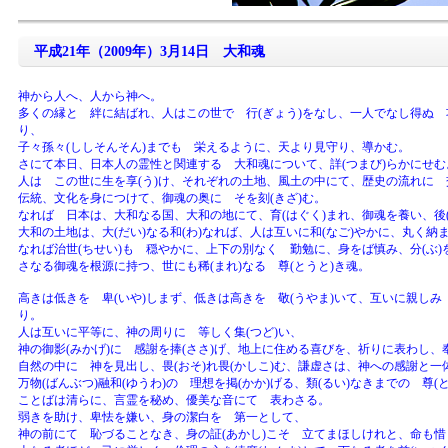
平成21年（2009年）3月14日 大和魂
神から人へ、人から神へ。
多くの縁と 絆に結ばれ、人はこの世で 行(ぎょう)をなし、一人でなし得ぬ 功
り、
子々孫々(ししそんそん)までも 栄えるように、天より見守り、導かむ。
さにて本日、日本人の霊性と関連する 大和魂について、詳(つまび)らかにせむ
人は この世に生を享(う)け、それぞれの土地、風土の中にて、歴史の流れに 
伝統、文化を身につけて、御魂の奥に そを刻(きざ)む。
なれば 日本は、大和なる国、大和の地にて、育(はぐく)まれ、御魂を養い、後(
大和の土地は、大(だい)なる和(わ)なれば、人は互いに和(なご)やかに、丸く納
なれば治世(ちせい)も 穏やかに、上下の別なく 勤勉に、身をば慎み、分(ぶ
さなる御魂を根源に持つ、世にも稀(まれ)なる 尊(とうと)き魂。
高きは低きを 卑(いや)しまず、低きは高きを 敬(うやま)いて、互いに親しみ 
り。
人は互いに平等に、神の周りに 等しく集(つど)い、
神の御影(みかげ)に 感謝を捧(ささ)げ、地上に住める喜びを、祈りに表わし、奉
自然の中に 神を見出し、畏(おそ)れ畏(かしこ)む、謙虚さは、神への感謝と一
万物(ばんぶつ)融和(ゆうわ)の 理想を掲(かか)げる、類(るい)なきまでの 尊(
ことばは清らに、言霊を秘め、優美な音にて 表わさる。
弱きを助け、卑怯を嫌い、身の潔白を 第一として、
神の前にて 恥づることなき、身の証(あかし)こそ 立てまほしけれと、命も惜