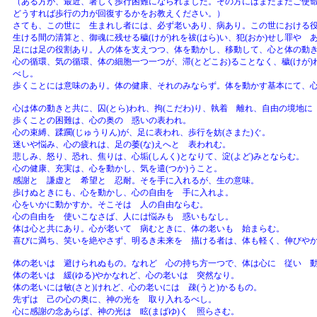
（ある方が、最近、著しく歩行困難になられました。その方にはまだまだご使
どうすれば歩行の力が回復するかをお教えください。）
さても、この世に 生まれし者には、必ず老いあり、病あり。この世における
生ける間の清算と、御魂に残せる穢(けが)れを祓(はら)い、犯(おか)せし罪や
足には足の役割あり。人の体を支えつつ、体を動かし、移動して、心と体の動き
心の循環、気の循環、体の細胞一つ一つが、滞(とどこお)ることなく、穢(けが
べし。
歩くことには意味のあり。体の健康、それのみならず。体を動かす基本にて、
心は体の動きと共に、囚(とら)われ、拘(こだわ)り、執着 離れ、自由の境地に
歩くことの困難は、心の奥の 惑いの表われ。
心の束縛、蹂躙(じゅうりん)が、足に表われ、歩行を妨(さまた)ぐ。
迷いや悩み、心の疲れは、足の萎(な)えへと 表われむ。
悲しみ、怒り、恐れ、焦りは、心垢(しんく)となりて、淀(よど)みとならむ。
心の健康、充実は、心を動かし、気を遣(つか)うこと。
感謝と 謙虚と 希望と 忍耐。そを手に入れるが、生の意味。
歩けぬときにも、心を動かし、心の自由を 手に入れよ。
心をいかに動かすか。そこそは 人の自由ならむ。
心の自由を 使いこなさば、人には悩みも 惑いもなし。
体は心と共にあり。心が老いて 病むときに、体の老いも 始まらむ。
喜びに満ち、笑いを絶やさず、明るき未来を 描ける者は、体も軽く、伸びや
体の老いは 避けられぬもの。なれど 心の持ち方一つで、体は心に 従い 
体の老いは 緩(ゆる)やかなれど、心の老いは 突然なり。
体の老いには敏(さと)けれど、心の老いには 疎(うと)かるもの。
先ずは 己の心の奥に、神の光を 取り入れるべし。
心に感謝の念あらば、神の光は 眩(まばゆ)く 照らさむ。