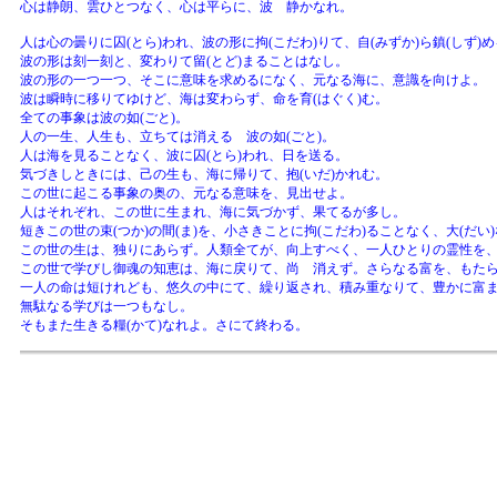
心は静朗、雲ひとつなく、心は平らに、波 静かなれ。
人は心の曇りに囚(とら)われ、波の形に拘(こだわ)りて、自(みずか)ら鎮(しず)
波の形は刻一刻と、変わりて留(とど)まることはなし。
波の形の一つ一つ、そこに意味を求めるになく、元なる海に、意識を向けよ。
波は瞬時に移りてゆけど、海は変わらず、命を育(はぐく)む。
全ての事象は波の如(ごと)。
人の一生、人生も、立ちては消える 波の如(ごと)。
人は海を見ることなく、波に囚(とら)われ、日を送る。
気づきしときには、己の生も、海に帰りて、抱(いだ)かれむ。
この世に起こる事象の奥の、元なる意味を、見出せよ。
人はそれぞれ、この世に生まれ、海に気づかず、果てるが多し。
短きこの世の束(つか)の間(ま)を、小さきことに拘(こだわ)ることなく、大(だ
この世の生は、独りにあらず。人類全てが、向上すべく、一人ひとりの霊性を、
この世で学びし御魂の知恵は、海に戻りて、尚 消えず。さらなる富を、もた
一人の命は短けれども、悠久の中にて、繰り返され、積み重なりて、豊かに富
無駄なる学びは一つもなし。
そもまた生きる糧(かて)なれよ。さにて終わる。