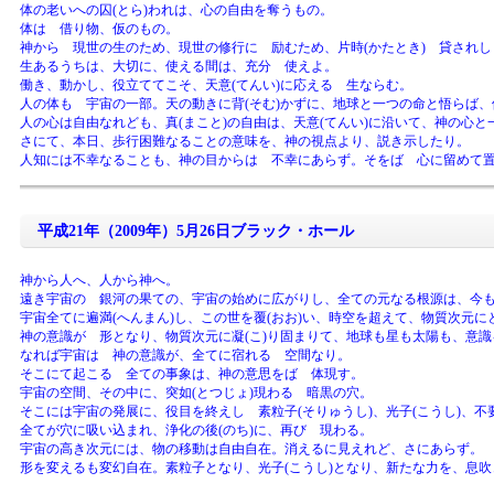
体の老いへの囚(とら)われは、心の自由を奪うもの。
体は 借り物、仮のもの。
神から 現世の生のため、現世の修行に 励むため、片時(かたとき) 貸されし
生あるうちは、大切に、使える間は、充分 使えよ。
働き、動かし、役立ててこそ、天意(てんい)に応える 生ならむ。
人の体も 宇宙の一部。天の動きに背(そむ)かずに、地球と一つの命と悟らば
人の心は自由なれども、真(まこと)の自由は、天意(てんい)に沿いて、神の心と
さにて、本日、歩行困難なることの意味を、神の視点より、説き示したり。
人知には不幸なることも、神の目からは 不幸にあらず。そをば 心に留めて
平成21年（2009年）5月26日ブラック・ホール
神から人へ、人から神へ。
遠き宇宙の 銀河の果ての、宇宙の始めに広がりし、全ての元なる根源は、今
宇宙全てに遍満(へんまん)し、この世を覆(おお)い、時空を超えて、物質次元に
神の意識が 形となり、物質次元に凝(こ)り固まりて、地球も星も太陽も、意
なれば宇宙は 神の意識が、全てに宿れる 空間なり。
そこにて起こる 全ての事象は、神の意思をば 体現す。
宇宙の空間、その中に、突如(とつじょ)現わる 暗黒の穴。
そこには宇宙の発展に、役目を終えし 素粒子(そりゅうし)、光子(こうし)、
全てが穴に吸い込まれ、浄化の後(のち)に、再び 現わる。
宇宙の高き次元には、物の移動は自由自在。消えるに見えれど、さにあらず。
形を変えるも変幻自在。素粒子となり、光子(こうし)となり、新たな力を、息