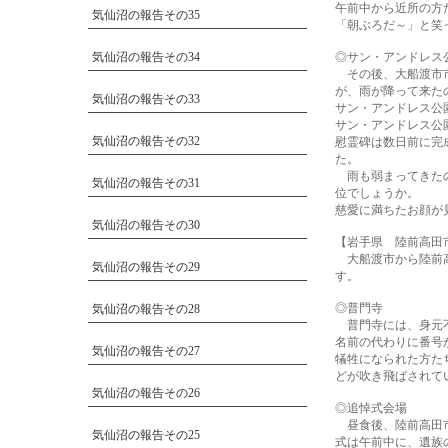
午前中から近所の方
気仙沼の報告その35
「朝ぶろだ～」と笑
気仙沼の報告その34
◎サン・アンドレス
その後、大船渡市市
が、雨が降って来た
気仙沼の報告その33
サン・アンドレス公
サン・アンドレス公
気仙沼の報告その32
慰霊碑は数日前に完
た。
雨も弱まってきたの
気仙沼の報告その31
位でしょうか。
慈愛に満ちたお顔が
気仙沼の報告その30
【岩手県 陸前高田
大船渡市から陸前高
気仙沼の報告その29
す。
◎普門寺
気仙沼の報告その28
普門寺には、身元不
名前の代わりに番号
気仙沼の報告その27
犠牲になられた方た
どが吹き飛ばされて
気仙沼の報告その26
◎追悼式会場
昼食後、陸前高田市
気仙沼の報告その25
式は午前中に、遺族