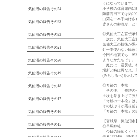
うになっています。
小学校の体育館内に
気仙沼の報告その24
陸前高田市では約20
白菊を一本手向けさ
気仙沼の報告その23
皆さんの御魂が、ど
◎気仙大工左官伝承
気仙沼の報告その22
次に、気仙大工左
気仙大工の技術が隅
気仙沼の報告その21
釘一本使わない民家
今回の地震でも、民
ようなかたちです。
気仙沼の報告その20
庭には、震災後、神
場所と時は異なれ、
気仙沼の報告その19
(みちしるべ)を示し
◎奇跡の一本松
気仙沼の報告その18
その後、「奇跡の
土埃を巻き上げて強
気仙沼の報告その17
「奇跡の一本松」は
その枝ぶりが震災前
「奇跡の一本松」の
気仙沼の報告その16
【宮城県 気仙沼市
気仙沼の報告その15
◎早馬神社
今日の締めくくりは
去る2月24日、NH