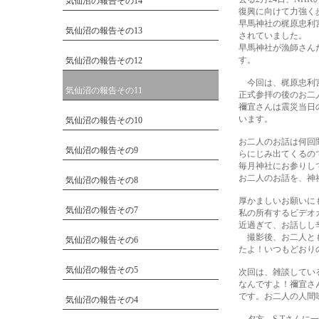
気仙沼の報告その14
復興に向けて力強く
早馬神社の梶原忠利
気仙沼の報告その13
されていました。
早馬神社が漁師さん
す。
気仙沼の報告その12
今回は、梶原忠利宮
気仙沼の報告その11
正式参拝の後のお二
禰宜さんは震災当日
います。
気仙沼の報告その10
お二人のお話は何回
気仙沼の報告その9
らにじみ出てくるの
毎月神社にお参りし
お二人のお話を、神
気仙沼の報告その8
厚かましいお願いに
気仙沼の報告その7
私の所有するビデオ
近過ぎて、お話しし
撮影後、お二人とも
気仙沼の報告その6
たよ！いつもどおり
気仙沼の報告その5
次回は、雑談してい
なんですよ！禰宜さ
です。お二人の人間
気仙沼の報告その4