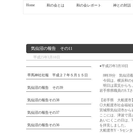
Home
和の会とは
和の会レポート
神との対話
気仙沼の報告 その11
平成25年3月10日
●平成25年3月10日
早馬神社社報 平成２７年５月１５日
8時39分 気仙沼
今回は、横浜和の会
明日は震災からちょ
気仙沼の報告 その39
岩手県県職員のS.
気仙沼の報告その38
【岩手県 大船渡市
◎大船渡市社会福祉
宮城県気仙沼市から
気仙沼の報告その37
ここには、津波で流
あいにくこの日は、
気仙沼の報告その36
を拝見しました。
大船渡市Y・Sセン