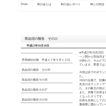
Home
和の会とは
和の会レポート
神との対話
気仙沼の報告 その21
平成25年10月20日
●平成25年10月20
一ノ関から気仙沼ま
早馬神社社報 平成２７年５月１５日
が終わり、サルビア
ています。野原では
気仙沼の報告 その39
今回は浜でのボラン
た。
気仙沼の報告その38
16日の台風で、牡
先月のボランティア
た。その帆立の殻が
気仙沼の報告その37
また、貝毒で出荷を
くなったそうです。
気仙沼の報告その36
出荷を目前にしての
養殖業に携わってい