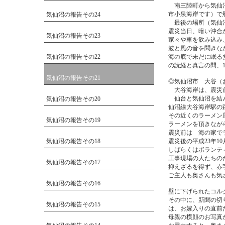
南三陸町から気仙沼
市小泉海岸です）で
気仙沼の報告その24
最後の場所（気仙沼
震災当日、暗い沖合
気仙沼の報告その23
家々や車を飲み込み
波と風の音を聞きな
気仙沼の報告その22
海の底で未だに眠る
の読経と真言の間、
気仙沼の報告その21
◎気仙沼市 大谷（
大谷海岸は、震災前
仙台と気仙沼を結ん
気仙沼の報告その20
仙沼線大谷海岸駅の
その近くのラーメン
気仙沼の報告その19
ラーメンを頂きなが
震災前は 海の家で
気仙沼の報告その18
震災後の平成23年1
しばらくはボランテ
工事現場の人たちの
気仙沼の報告その17
抑えざるを得ず、赤
ご主人も奥さんも気
気仙沼の報告その16
壁に下げられたコル
その中に、新聞の切
気仙沼の報告その15
は、お嫁入りの直前
母親の横顔のお写真