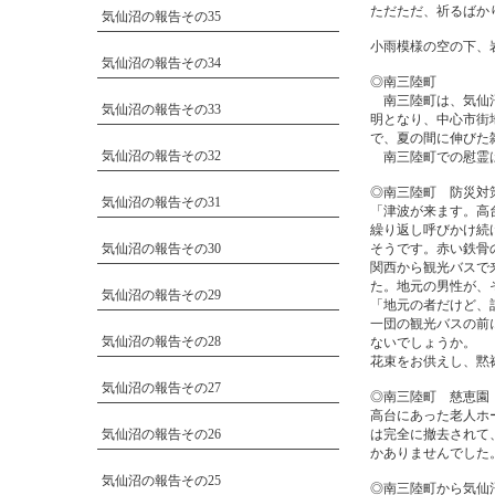
ただただ、祈るばか
気仙沼の報告その35
小雨模様の空の下、
気仙沼の報告その34
◎南三陸町
南三陸町は、気仙沼か
気仙沼の報告その33
明となり、中心市街
で、夏の間に伸びた
気仙沼の報告その32
南三陸町での慰霊は
◎南三陸町 防災対
気仙沼の報告その31
「津波が来ます。高
繰り返し呼びかけ続
気仙沼の報告その30
そうです。赤い鉄骨
関西から観光バスで
た。地元の男性が、
気仙沼の報告その29
「地元の者だけど、
一団の観光バスの前
気仙沼の報告その28
ないでしょうか。
花束をお供えし、黙
気仙沼の報告その27
◎南三陸町 慈恵園
高台にあった老人ホ
気仙沼の報告その26
は完全に撤去されて
かありませんでした
気仙沼の報告その25
◎南三陸町から気仙