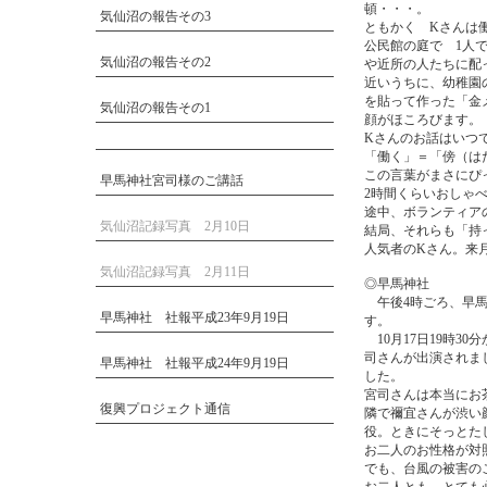
頓・・・。
気仙沼の報告その3
ともかく Kさんは
公民館の庭で 1人
気仙沼の報告その2
や近所の人たちに配
近いうちに、幼稚園
を貼って作った「金
気仙沼の報告その1
顔がほころびます。
Kさんのお話はいつ
「働く」＝「傍（は
この言葉がまさにぴ
早馬神社宮司様のご講話
2時間くらいおしゃ
途中、ボランティア
気仙沼記録写真 2月10日
結局、それらも「持
人気者のKさん。来
気仙沼記録写真 2月11日
◎早馬神社
午後4時ごろ、早馬
早馬神社 社報平成23年9月19日
す。
10月17日19時3
司さんが出演されま
早馬神社 社報平成24年9月19日
した。
宮司さんは本当にお
復興プロジェクト通信
隣で禰宜さんが渋い
役。ときにそっとた
お二人のお性格が対
でも、台風の被害の