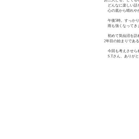
お二人とも、とても
どんなに楽しい話を
心の底から晴れやか
午後5時。すっかり
雨も強くなってき
初めて気仙沼を訪れ
2年目の始まりであ
今回も考えさせられ
S.Tさん、ありが